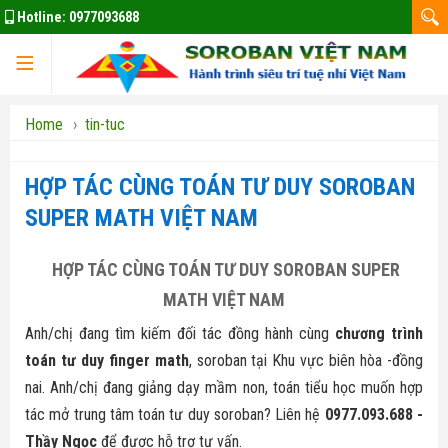
Hotline:
0977093688
Trang chủ
Home
›
tin-tuc
HỢP TÁC CÙNG TOÁN TƯ DUY SOROBAN
Đào tạo Giáo Viên
SUPER MATH VIỆT NAM
HỢP TÁC CÙNG TOÁN TƯ DUY SOROBAN SUPER
Giáo Viên Toán Finger Math
MATH VIỆT NAM
Anh/chị đang tìm kiếm đối tác đồng hành cùng
chương trình
Giáo viên Toán Soroban
toán tư duy finger math
, soroban tại Khu vực biên hòa -đồng
nai. Anh/chị đang giảng dạy mầm non, toán tiểu học muốn hợp
tác mở trung tâm toán tư duy soroban? Liên hệ
0977.093.688 -
Thầy Ngọc
để được hỗ trợ tư vấn.